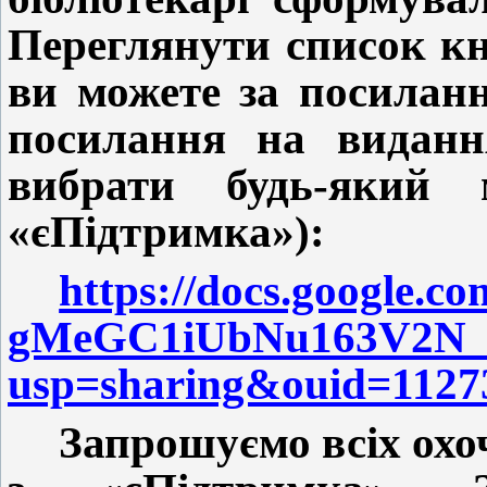
Переглянути список кн
ви можете за посиланн
посилання на виданн
вибрати будь-який
«єПідтримка»):
https://docs.google.co
gMeGC1iUbNu163V2N_s
usp=sharing&ouid=1127
Запрошуємо всіх охо