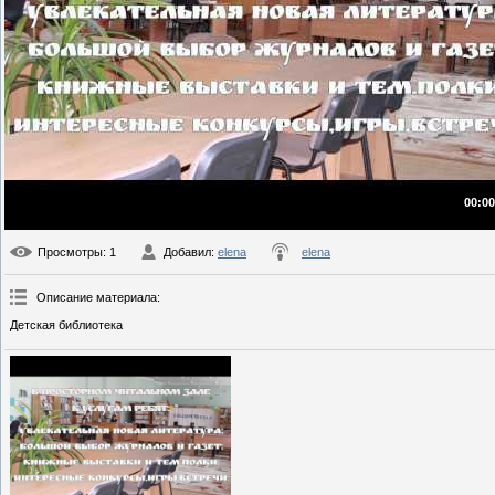
00:00
Просмотры
: 1
Добавил
:
elena
elena
Описание материала
:
Детская библиотека