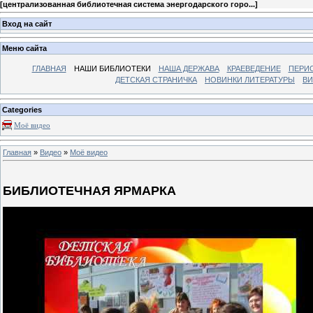
[
централизованная библиотечная система энергодарского горо...
]
Вход на сайт
Меню сайта
ГЛАВНАЯ
НАШИ БИБЛИОТЕКИ
НАША ДЕРЖАВА
КРАЕВЕДЕНИЕ
ПЕРИ
ДЕТСКАЯ СТРАНИЧКА
НОВИНКИ ЛИТЕРАТУРЫ
ВИ
Categories
Моё видео
Главная
»
Видео
»
Моё видео
БИБЛИОТЕЧНАЯ ЯРМАРКА