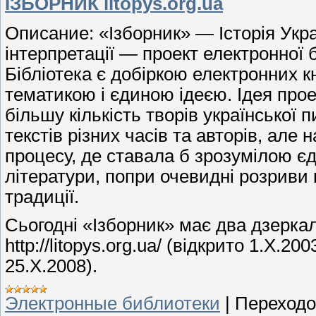
ІЗБОРНИК litopys.org.ua
Описание: «Ізборник» — Історія Укра
інтерпретації — проект електронної б
Бібліотека є добіркою електронних к
тематикою і єдиною ідеєю. Ідея прое
більшу кількість творів української 
текстів різних часів та авторів, але 
процесу, де ставала б зрозумілою єдн
літератури, попри очевидні розриви 
традиції.
Сьогодні «Ізборник» має два дзерка
http://litopys.org.ua/ (відкрито 1.X.20
25.X.2008).
Электронные библиотеки
|
Переходо