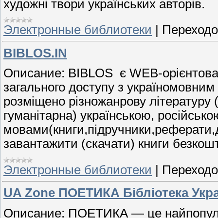
художні твори українських авторів.
Электронные библиотеки
|
Переходо
BIBLOS.IN
Описание
: BIBLOS
є
WEB-
орієнтов
загального
доступу
з
україномовним
розміщено
різножанрову
літературу
гуманітарна
)
українською
,
російсько
мовами
(
книги
,
підручники
,
реферати
,
завантажити (скачати) книги безкош
Электронные библиотеки
|
Переходо
UA Zone ПОЕТИКА Бібліотека Украї
Описание: ПОЕТИКА — це найпопуляр