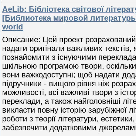
AeLib: Бібліотека світової літера
[Библиотека мировой литературы -
world
Описание: Цей проект розраховани
надати оригінали важливих текстів, 
познайомити з існуючими перекладами
шкільною програмою твори, оскільки 
вони важкодоступні; щоб надати дода
підручники - вищого рівня ніж розрах
можливості, всі важливі твори з істор
переклади, а також найголовніші літ
викласти повну історію зарубіжної лі
роботи з теорії літератури, естетик
забезпечити додатковими джерелам