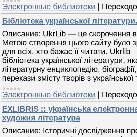
Электронные библиотеки
|
Переходо
Бібліотека української літератур
Описание: UkrLib — це скорочення від
Метою створення цього сайту було з
для всіх, хто бажає її читати. Ukrlib
бібліотека української літератури, я
літературну енциклопедію, біографії,
перекази змісту творів з української 
Электронные библиотеки
|
Переходо
EXLIBRIS :: уkраїнсьkа елеkтронна
художня література
Описание: Історичні дослідження про