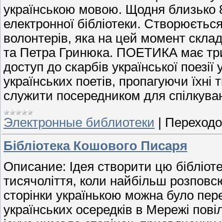
українською мовою. Щодня близько 
електронної бібліотеки. Створюєтьс
волонтерів, яка на цей момент скла
та Петра Гринюка. ПОЕТИКА має три
доступ до скарбів української поезії 
українських поетів, пропагуючи їхні 
служити посередником для спілкуванн
Электронные библиотеки
|
Переходо
Бібліотека Кошового Писаря
Описание: Ідея створити цю бібліоте
тисячоліття, коли найбільш розповс
сторінки українькою можна було пере
українських осередків в Мережі пов