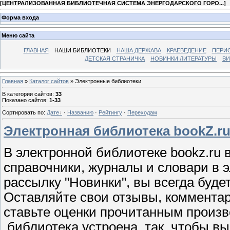
[
ЦЕНТРАЛИЗОВАННАЯ БИБЛИОТЕЧНАЯ СИСТЕМА ЭНЕРГОДАРСКОГО ГОРО...
]
Форма входа
Меню сайта
ГЛАВНАЯ
НАШИ БИБЛИОТЕКИ
НАША ДЕРЖАВА
КРАЕВЕДЕНИЕ
ПЕРИ
ДЕТСКАЯ СТРАНИЧКА
НОВИНКИ ЛИТЕРАТУРЫ
ВИ
Главная
»
Каталог сайтов
» Электронные библиотеки
В категории сайтов
:
33
Показано сайтов
:
1-33
Сортировать по
:
Дате
·
Названию
·
Рейтингу
·
Переходам
Электронная библиотека bookZ.ru 
В электронной библиотеке bookz.ru 
справочники, журналы и словари в 
рассылку "Новинки", вы всегда будет
Оставляйте свои отзывы, комментар
ставьте оценки прочитанным произв
библиотека устроена
так, чтобы в