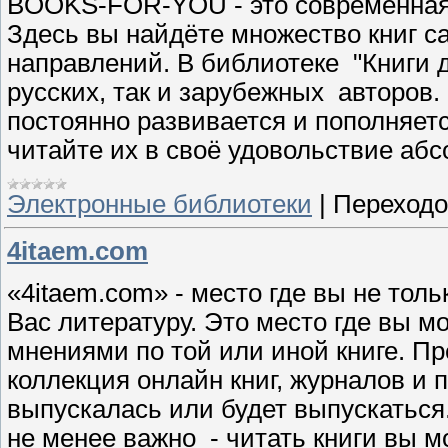
BOOKS-FOR-YOU - это современная 
Здесь вы найдёте множество книг 
направлений. В библиотеке
"Книги 
русских, так и зарубежных
авторов.
постоянно развивается и пополняет
читайте их в своё удовольствие абс
Электронные библиотеки
|
Переходо
4itaem.com
«4
itaem
.
com
» - место где вы не то
Вас литературу. Это место где вы м
мнениями по той или иной книге. П
коллекция онлайн книг, журналов и 
выпускалась или будет выпускаться.
не менее важно
- читать книги вы