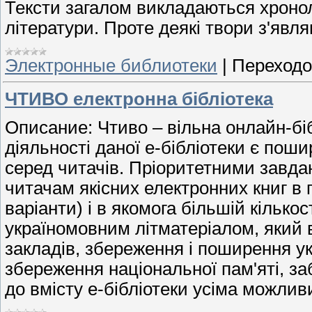
Тексти загалом викладаються хронол
літератури. Проте деякі твори з'явл
Электронные библиотеки
|
Переходо
ЧТИВО електронна бібліотека
Описание: Чтиво – вільна онлайн-бі
діяльності даної е-бібліотеки є пош
серед читачів. Пріоритетними завда
читачам якісних електронних книг в п
варіанти) і в якомога більшій кілько
україномовним літматеріалом, який
закладів, збереження і поширення укр
збереження національної пам'яті, за
до вмісту е-бібліотеки усіма можли