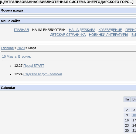
[
ЦЕНТРАЛИЗОВАННАЯ БИБЛИОТЕЧНАЯ СИСТЕМА ЭНЕРГОДАРСКОГО ГОРО...
]
Форма входа
Меню сайта
ГЛАВНАЯ
НАШИ БИБЛИОТЕКИ
НАША ДЕРЖАВА
КРАЕВЕДЕНИЕ
ПЕРИ
ДЕТСКАЯ СТРАНИЧКА
НОВИНКИ ЛИТЕРАТУРЫ
ВИ
Главная
»
2020
»
Март
10 Марта, Вторник
12:27
Профі START
12:24
Слідство ведуть Колобки
Calendar
Пн
Вт
2
3
9
10
16
17
23
24
30
31