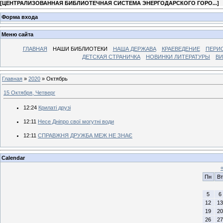
[
ЦЕНТРАЛИЗОВАННАЯ БИБЛИОТЕЧНАЯ СИСТЕМА ЭНЕРГОДАРСКОГО ГОРО...
]
Форма входа
Меню сайта
ГЛАВНАЯ
НАШИ БИБЛИОТЕКИ
НАША ДЕРЖАВА
КРАЕВЕДЕНИЕ
ПЕРИ
ДЕТСКАЯ СТРАНИЧКА
НОВИНКИ ЛИТЕРАТУРЫ
ВИ
Главная
»
2020
»
Октябрь
15 Октября, Четверг
12:24
Крилаті друзі
12:11
Несе Дніпро свої могутні води
12:11
СПРАВЖНЯ ДРУЖБА МЕЖ НЕ ЗНАЄ
Calendar
Пн
Вт
5
6
12
13
19
20
26
27