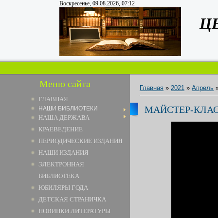
Воскресенье, 09.08.2026, 07:12
Ц
Меню сайта
Главная
»
2021
»
Апрель
ГЛАВНАЯ
МАЙСТЕР-КЛА
НАШИ БИБЛИОТЕКИ
НАША ДЕРЖАВА
КРАЕВЕДЕНИЕ
ПЕРИОДИЧЕСКИЕ ИЗДАНИЯ
НАШИ ИЗДАНИЯ
ЭЛЕКТРОННАЯ
БИБЛИОТЕКА
ЮБИЛЯРЫ ГОДА
ДЕТСКАЯ СТРАНИЧКА
НОВИНКИ ЛИТЕРАТУРЫ